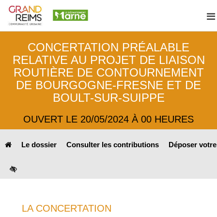
A
CONCERTATION PRÉALABLE
RELATIVE AU PROJET DE LIAISON
ROUTIÈRE DE CONTOURNEMENT
DE BOURGOGNE-FRESNE ET DE
BOULT-SUR-SUIPPE
OUVERT LE 20/05/2024 À 00 HEURES
Le dossier
Consulter les contributions
Déposer votre
LA CONCERTATION